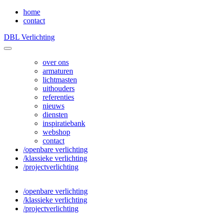
home
contact
DBL Verlichting
over ons
armaturen
lichtmasten
uithouders
referenties
nieuws
diensten
inspiratiebank
webshop
contact
/openbare verlichting
/klassieke verlichting
/projectverlichting
/openbare verlichting
/klassieke verlichting
/projectverlichting